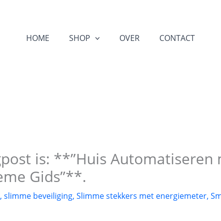
HOME
SHOP
OVER
CONTACT
ogpost is: **”Huis Automatisere
eme Gids”**.
,
slimme beveiliging
,
Slimme stekkers met energiemeter
,
Sm