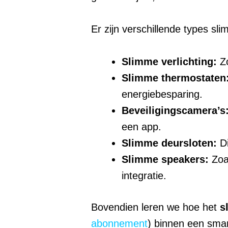
Er zijn verschillende types s
Slimme verlichting:
Zo
Slimme thermostaten
energiebesparing.
Beveiligingscamera’s
een app.
Slimme deursloten:
Di
Slimme speakers:
Zoal
integratie.
Bovendien leren we hoe het
s
abonnement
) binnen een smar