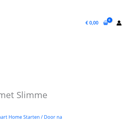
€
0,00
n met Slimme
art Home Starten
/ Door
na