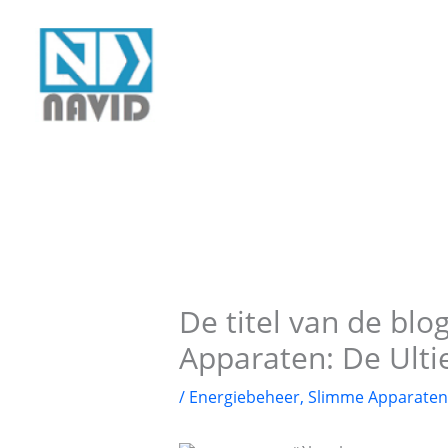
Ga
naar
de
inhoud
De titel van de bl
Apparaten: De Ulti
/
Energiebeheer
,
Slimme Apparaten