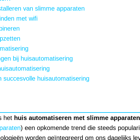
stalleren van slimme apparaten
nden met wifi
bineren
pzetten
matisering
gen bij huisautomatisering
huisautomatisering
n succesvolle huisautomatisering
s het
huis automatiseren met slimme apparaten
paraten
) een opkomende trend die steeds popularite
ologieën worden geïntegreerd om ons dagelijks le