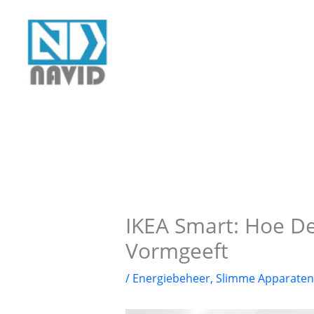
Ga
naar
de
inhoud
IKEA Smart: Hoe 
Vormgeeft
/
Energiebeheer
,
Slimme Apparaten