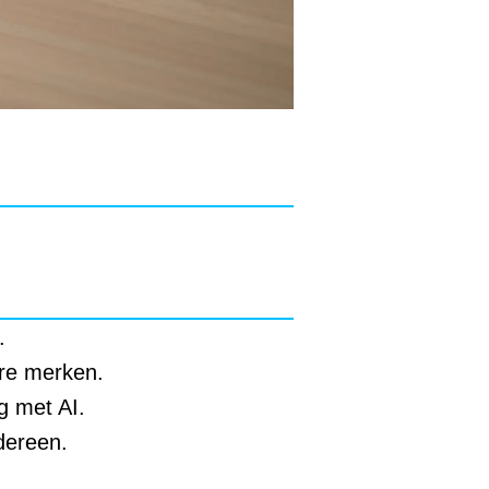
.
ere merken.
g met AI.
dereen.