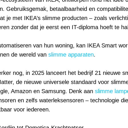
zijn. Gebruiksgemak, betaalbaarheid en compatibili
at je met IKEA’s slimme producten – zoals verlicht
ren zonder dat je eerst een IT-diploma hoeft te ha
 automatiseren van hun woning, kan IKEA Smart wor
innen de wereld van
slimme apparaten
.
 Sterker nog, in 2025 lanceert het bedrijf 21 nieuwe
Matter, de nieuwe universele standaard voor slimme
oogle, Amazon en Samsung. Denk aan
slimme lamp
oren en zelfs waterleksensoren – technologie die 
kbaar voor iedereen.
ordijn tot Domotica-Krachtpatser