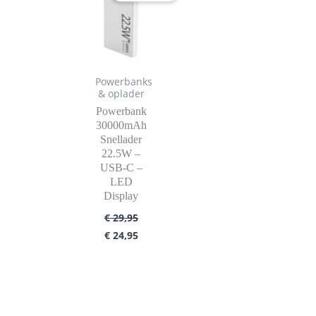
€ 29,95.
€ 24,95.
Powerbanks
& oplader
Powerbank
30000mAh
Snellader
22.5W –
USB-C –
LED
Display
€
29,95
€
24,95