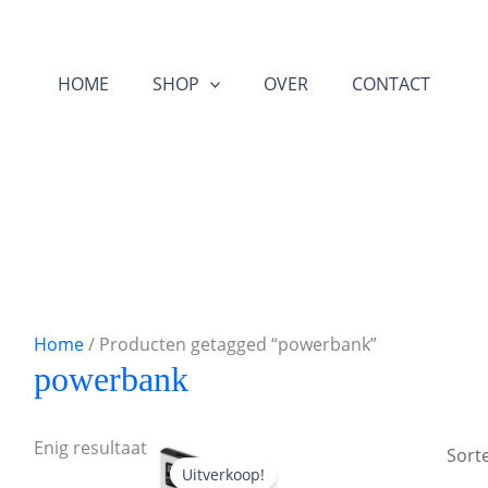
HOME
SHOP
OVER
CONTACT
Home
/ Producten getagged “powerbank”
powerbank
Oorspronkelijke
Huidige
Enig resultaat
prijs
prijs
Uitverkoop!
was:
is: