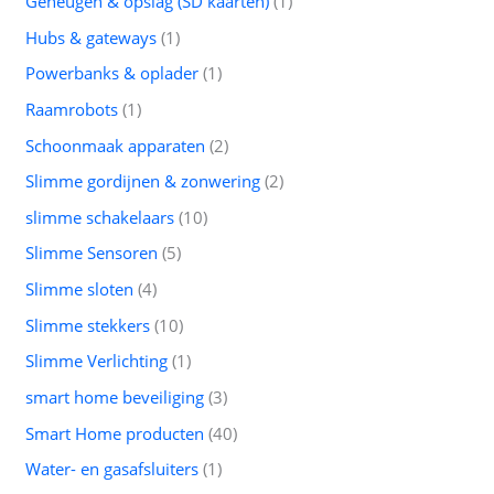
Geheugen & opslag (SD kaarten)
1
Hubs & gateways
1
Powerbanks & oplader
1
Raamrobots
1
Schoonmaak apparaten
2
Slimme gordijnen & zonwering
2
slimme schakelaars
10
Slimme Sensoren
5
Slimme sloten
4
Slimme stekkers
10
Slimme Verlichting
1
smart home beveiliging
3
Smart Home producten
40
Water- en gasafsluiters
1