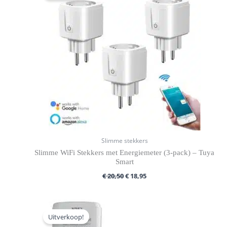
€ 20,50.
€ 18,95.
Slimme stekkers
Slimme WiFi Stekkers met Energiemeter (3-pack) – Tuya
Smart
€
20,50
€
18,95
Oorspronkelijke
Huidige
prijs
prijs
Uitverkoop!
was:
is: