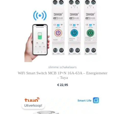
slimme schakelaars
WiFi Smart Switch MCB 1P+N 16A-63A – Energiemeter
– Tuya
€
22,95
Oorspronkelijke
Huidige
prijs
prijs
Uitverkoop!
was:
is:
€ 16,99.
€ 14,99.