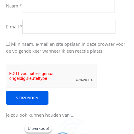
Naam
*
E-mail
*
Mijn naam, e-mail en site opslaan in deze browser voor
de volgende keer wanneer ik een reactie plaats.
Je zou ook kunnen houden van …
Oorspronkelijke
Huidige
prijs
prijs
Uitverkoop!
Uitverkoop!
was:
is: