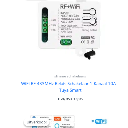
€ 24,95.
€ 13,95.
slimme schakelaars
WiFi RF 433MHz Relais Schakelaar 1-Kanaal 10A –
Tuya Smart
€
24,95
€
13,95
Oorspronkelijke
Huidige
prijs
prijs
Uitverkoop!
Uitverkoop!
was:
is: