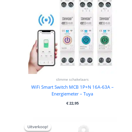
slimme schakelaars
WiFi Smart Switch MCB 1P+N 16A-63A –
Energiemeter – Tuya
€
22,95
Oorspronkelijke
Huidige
prijs
prijs
Uitverkoop!
Uitverkoop!
was:
is: