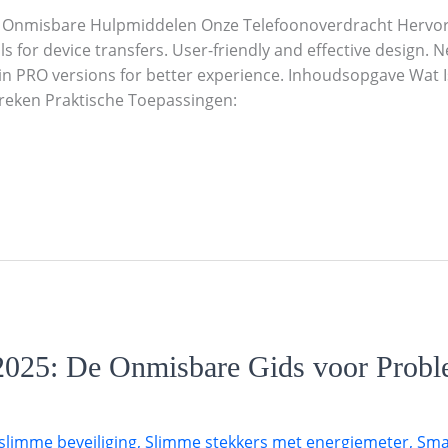
 Onmisbare Hulpmiddelen Onze Telefoonoverdracht Hervorm
ols for device transfers. User-friendly and effective design.
 in PRO versions for better experience. Inhoudsopgave Wat 
preken Praktische Toepassingen:
2025: De Onmisbare Gids voor Proble
slimme beveiliging
,
Slimme stekkers met energiemeter
,
Sma