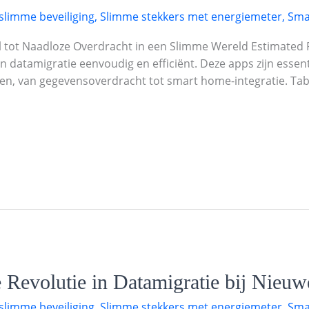
slimme beveiliging
,
Slimme stekkers met energiemeter
,
Sma
l tot Naadloze Overdracht in een Slimme Wereld Estimated
datamigratie eenvoudig en efficiënt. Deze apps zijn essen
en, van gegevensoverdracht tot smart home-integratie. Tab
 Revolutie in Datamigratie bij Nieu
slimme beveiliging
,
Slimme stekkers met energiemeter
,
Sma