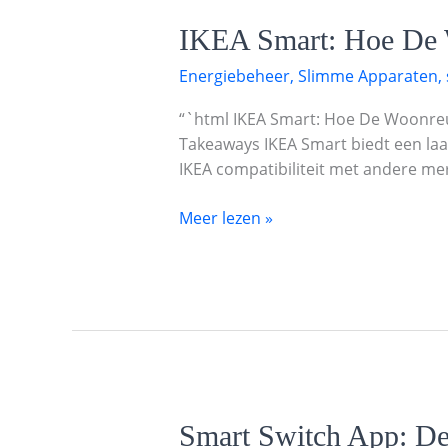
IKEA
IKEA Smart: Hoe De 
Smart:
Energiebeheer
,
Slimme Apparaten
,
Hoe
De
“`html IKEA Smart: Hoe De Woonre
Woonreus
Takeaways IKEA Smart biedt een la
De
IKEA compatibiliteit met andere me
Slimme
Huishoudens
Meer lezen »
Van
Morgen
Vormgeeft
Smart
Smart Switch App: De 