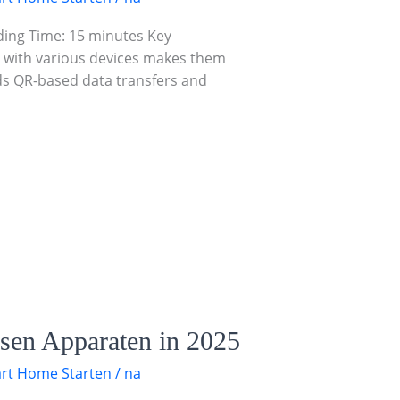
ding Time: 15 minutes Key
y with various devices makes them
rds QR-based data transfers and
sen Apparaten in 2025
rt Home Starten
/
na