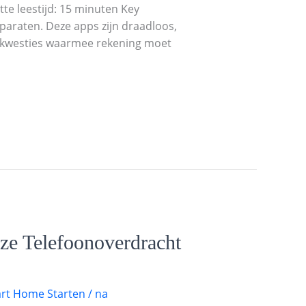
te leestijd: 15 minuten Key
paraten. Deze apps zijn draadloos,
idskwesties waarmee rekening moet
e Telefoonoverdracht
rt Home Starten
/
na