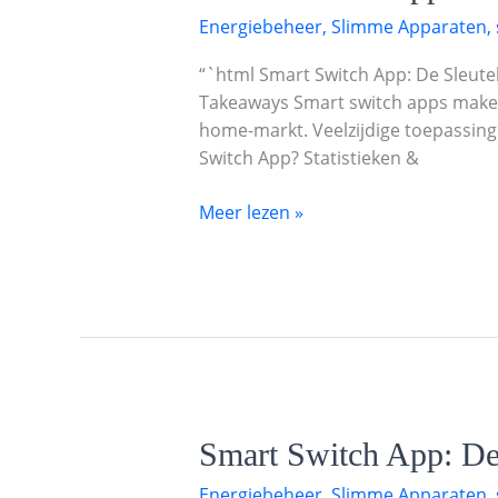
Switch
Energiebeheer
,
Slimme Apparaten
,
App:
De
“`html Smart Switch App: De Sleute
Sleutel
Takeaways Smart switch apps maken 
tot
home-markt. Veelzijdige toepassing
Naadloze
Switch App? Statistieken &
Overdracht
in
Meer lezen »
een
Slimme
Wereld
Smart
Smart Switch App: De
Switch
Energiebeheer
,
Slimme Apparaten
,