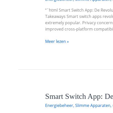
App:
De
“`html Smart Switch App: De Revolu
Revolutie
Takeaways Smart switch apps revolu
in
extremely popular. Privacy concerns
Datamigratie
improved cross-platform compatibili
bij
Nieuwe
Meer lezen »
Smartphones
Smart
Smart Switch App: De
Switch
Energiebeheer
,
Slimme Apparaten
,
App:
De