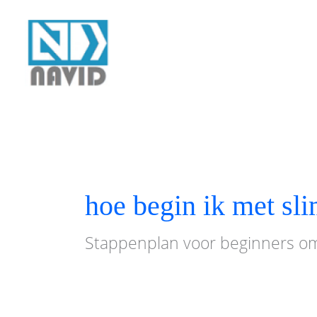
Ga
naar
de
inhoud
hoe begin ik met sl
Stappenplan voor beginners om