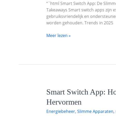
“`html Smart Switch App: De Slimme
Slimme
Takeaways Smart switch apps zijn e
Oplossing
gebruiksvriendelijk en ondersteune
voor
worden gehouden. Trends in 2025
Migratie
tussen
Meer lezen »
Apparaten
in
2025
Smart
Smart Switch App: Ho
Switch
Hervormen
App:
Hoe
Energiebeheer
,
Slimme Apparaten
,
Deze