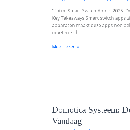
2025:
De
“`html Smart Switch App in 2025: 
Onmisbare
Key Takeaways Smart switch apps zi
Gids
apparaten maakt deze apps nog bela
voor
moeten zich
Probleemloze
Digitale
Meer lezen »
Overdracht
Domotica
Domotica Systeem: De
Systeem:
Vandaag
De
Toekomst