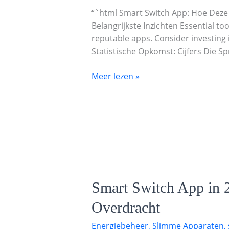
Onmisbare
“`html Smart Switch App: Hoe Deze
Hulpmiddelen
Belangrijkste Inzichten Essential to
Onze
reputable apps. Consider investing
Telefoonoverdracht
Statistische Opkomst: Cijfers Die S
Hervormen
Meer lezen »
Smart
Smart Switch App in 
Switch
Overdracht
App
in
Energiebeheer
,
Slimme Apparaten
,