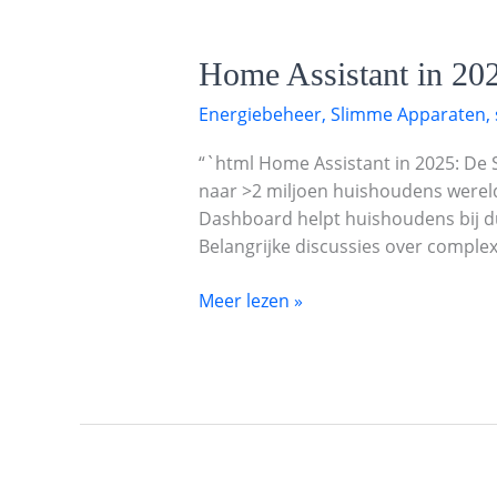
Home
Home Assistant in 20
Assistant
Energiebeheer
,
Slimme Apparaten
,
in
2025:
“`html Home Assistant in 2025: De 
De
naar >2 miljoen huishoudens wereld
Slimme
Dashboard helpt huishoudens bij du
Revolutie
Belangrijke discussies over complexit
in
Huis
Meer lezen »