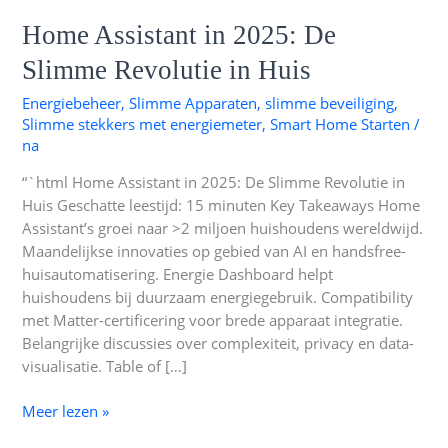
Home
Home Assistant in 2025: De
Assistant
Slimme Revolutie in Huis
in
2025:
Energiebeheer
,
Slimme Apparaten
,
slimme beveiliging
,
De
Slimme stekkers met energiemeter
,
Smart Home Starten
/
Slimme
na
Revolutie
“`html Home Assistant in 2025: De Slimme Revolutie in
in
Huis Geschatte leestijd: 15 minuten Key Takeaways Home
Huis
Assistant’s groei naar >2 miljoen huishoudens wereldwijd.
Maandelijkse innovaties op gebied van AI en handsfree-
huisautomatisering. Energie Dashboard helpt
huishoudens bij duurzaam energiegebruik. Compatibility
met Matter-certificering voor brede apparaat integratie.
Belangrijke discussies over complexiteit, privacy en data-
visualisatie. Table of […]
Meer lezen »