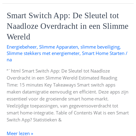
Smart
Smart Switch App: De Sleutel tot
Switch
Naadloze Overdracht in een Slimme
App:
De
Wereld
Sleutel
Energiebeheer
,
Slimme Apparaten
,
slimme beveiliging
,
tot
Slimme stekkers met energiemeter
,
Smart Home Starten
/
Naadloze
na
Overdracht
in
“`html Smart Switch App: De Sleutel tot Naadloze
een
Overdracht in een Slimme Wereld Estimated Reading
Slimme
Time: 15 minutes Key Takeaways Smart switch apps
Wereld
maken datamigratie eenvoudig en efficiënt. Deze apps zijn
essentieel voor de groeiende smart home-markt.
Veelzijdige toepassingen, van gegevensoverdracht tot
smart home-integratie. Table of Contents Wat is een Smart
Switch App? Statistieken &
Meer lezen »