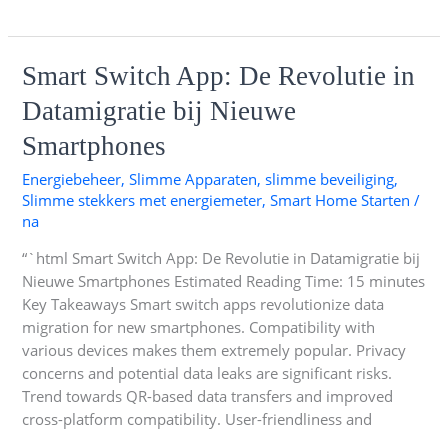
Smart
Smart Switch App: De Revolutie in
Switch
Datamigratie bij Nieuwe
App:
De
Smartphones
Revolutie
Energiebeheer
,
Slimme Apparaten
,
slimme beveiliging
,
in
Slimme stekkers met energiemeter
,
Smart Home Starten
/
Datamigratie
na
bij
Nieuwe
“`html Smart Switch App: De Revolutie in Datamigratie bij
Smartphones
Nieuwe Smartphones Estimated Reading Time: 15 minutes
Key Takeaways Smart switch apps revolutionize data
migration for new smartphones. Compatibility with
various devices makes them extremely popular. Privacy
concerns and potential data leaks are significant risks.
Trend towards QR-based data transfers and improved
cross-platform compatibility. User-friendliness and