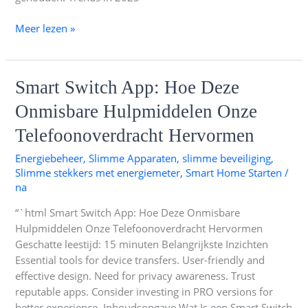
Meer lezen »
Smart
Smart Switch App: Hoe Deze
Switch
Onmisbare Hulpmiddelen Onze
App:
Hoe
Telefoonoverdracht Hervormen
Deze
Energiebeheer
,
Slimme Apparaten
,
slimme beveiliging
,
Onmisbare
Slimme stekkers met energiemeter
,
Smart Home Starten
/
Hulpmiddelen
na
Onze
Telefoonoverdracht
“`html Smart Switch App: Hoe Deze Onmisbare
Hervormen
Hulpmiddelen Onze Telefoonoverdracht Hervormen
Geschatte leestijd: 15 minuten Belangrijkste Inzichten
Essential tools for device transfers. User-friendly and
effective design. Need for privacy awareness. Trust
reputable apps. Consider investing in PRO versions for
better experience. Inhoudsopgave Wat Is een Smart Switch