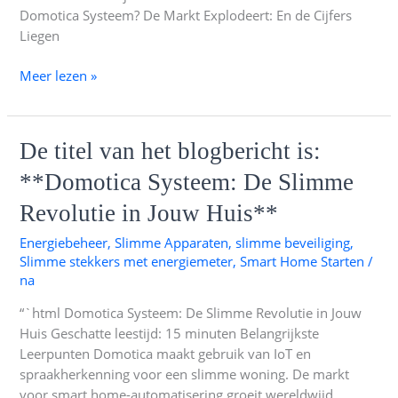
Domotica Systeem? De Markt Explodeert: En de Cijfers
Liegen
Meer lezen »
De
De titel van het blogbericht is:
titel
**Domotica Systeem: De Slimme
van
het
Revolutie in Jouw Huis**
blogbericht
Energiebeheer
,
Slimme Apparaten
,
slimme beveiliging
,
is:
Slimme stekkers met energiemeter
,
Smart Home Starten
/
**Domotica
na
Systeem:
De
“`html Domotica Systeem: De Slimme Revolutie in Jouw
Slimme
Huis Geschatte leestijd: 15 minuten Belangrijkste
Revolutie
Leerpunten Domotica maakt gebruik van IoT en
in
spraakherkenning voor een slimme woning. De markt
Jouw
voor smart home-automatisering groeit wereldwijd