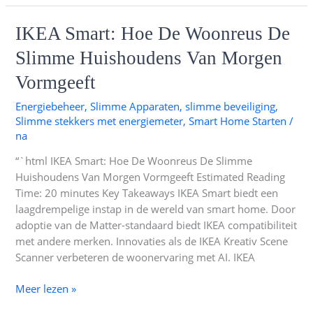
IKEA
IKEA Smart: Hoe De Woonreus De
Smart:
Slimme Huishoudens Van Morgen
Hoe
De
Vormgeeft
Woonreus
Energiebeheer
,
Slimme Apparaten
,
slimme beveiliging
,
De
Slimme stekkers met energiemeter
,
Smart Home Starten
/
Slimme
na
Huishoudens
Van
“`html IKEA Smart: Hoe De Woonreus De Slimme
Morgen
Huishoudens Van Morgen Vormgeeft Estimated Reading
Vormgeeft
Time: 20 minutes Key Takeaways IKEA Smart biedt een
laagdrempelige instap in de wereld van smart home. Door
adoptie van de Matter-standaard biedt IKEA compatibiliteit
met andere merken. Innovaties als de IKEA Kreativ Scene
Scanner verbeteren de woonervaring met AI. IKEA
Meer lezen »