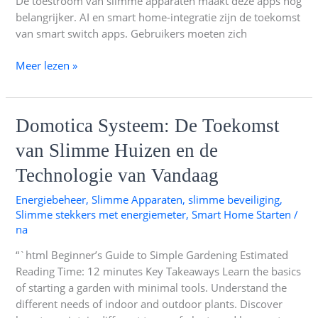
De toestroom van slimme apparaten maakt deze apps nog
belangrijker. AI en smart home-integratie zijn de toekomst
van smart switch apps. Gebruikers moeten zich
Meer lezen »
Domotica
Domotica Systeem: De Toekomst
Systeem:
van Slimme Huizen en de
De
Toekomst
Technologie van Vandaag
van
Energiebeheer
,
Slimme Apparaten
,
slimme beveiliging
,
Slimme
Slimme stekkers met energiemeter
,
Smart Home Starten
/
Huizen
na
en
de
“`html Beginner’s Guide to Simple Gardening Estimated
Technologie
Reading Time: 12 minutes Key Takeaways Learn the basics
van
of starting a garden with minimal tools. Understand the
Vandaag
different needs of indoor and outdoor plants. Discover