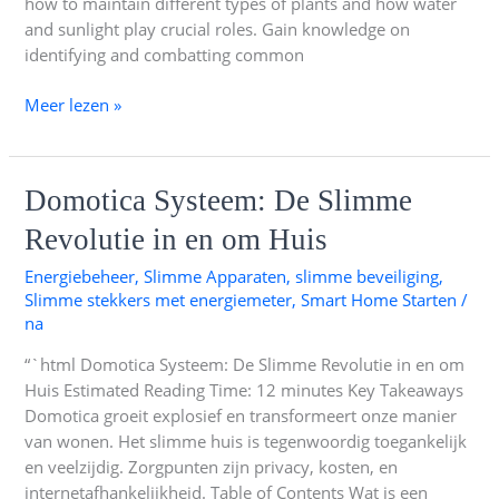
how to maintain different types of plants and how water
and sunlight play crucial roles. Gain knowledge on
identifying and combatting common
Meer lezen »
Domotica
Domotica Systeem: De Slimme
Systeem:
Revolutie in en om Huis
De
Slimme
Energiebeheer
,
Slimme Apparaten
,
slimme beveiliging
,
Revolutie
Slimme stekkers met energiemeter
,
Smart Home Starten
/
in
na
en
“`html Domotica Systeem: De Slimme Revolutie in en om
om
Huis Estimated Reading Time: 12 minutes Key Takeaways
Huis
Domotica groeit explosief en transformeert onze manier
van wonen. Het slimme huis is tegenwoordig toegankelijk
en veelzijdig. Zorgpunten zijn privacy, kosten, en
internetafhankelijkheid. Table of Contents Wat is een