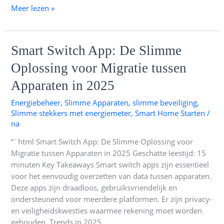
Meer lezen »
Smart
Smart Switch App: De Slimme
Switch
Oplossing voor Migratie tussen
App:
De
Apparaten in 2025
Slimme
Energiebeheer
,
Slimme Apparaten
,
slimme beveiliging
,
Oplossing
Slimme stekkers met energiemeter
,
Smart Home Starten
/
voor
na
Migratie
tussen
“`html Smart Switch App: De Slimme Oplossing voor
Apparaten
Migratie tussen Apparaten in 2025 Geschatte leestijd: 15
in
minuten Key Takeaways Smart switch apps zijn essentieel
2025
voor het eenvoudig overzetten van data tussen apparaten.
Deze apps zijn draadloos, gebruiksvriendelijk en
ondersteunend voor meerdere platformen. Er zijn privacy-
en veiligheidskwesties waarmee rekening moet worden
gehouden. Trends in 2025