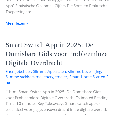
App? Statistische Opkomst: Cijfers Die Spreken Praktische
Toepassingen:
Meer lezen »
Smart
Smart Switch App in 2025: De
Switch
Onmisbare Gids voor Probleemloze
App
in
Digitale Overdracht
2025:
Energiebeheer
,
Slimme Apparaten
,
slimme beveiliging
,
De
Slimme stekkers met energiemeter
,
Smart Home Starten
/
Onmisbare
na
Gids
voor
“`html Smart Switch App in 2025: De Onmisbare Gids
Probleemloze
voor Probleemloze Digitale Overdracht Estimated Reading
Digitale
Time: 10 minutes Key Takeaways Smart switch apps zijn
Overdracht
essentieel voor gegevensoverdracht in de digitale wereld.